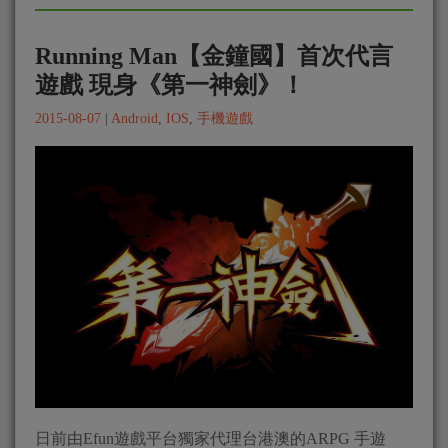
Running Man【金鐘國】首次代言
遊戲 現身《第一神劍》！
2015-08-07
|
Android
,
IOS
,
手機遊戲
日前由Efun遊戲平台獨家代理台港澳的ARPG 手遊