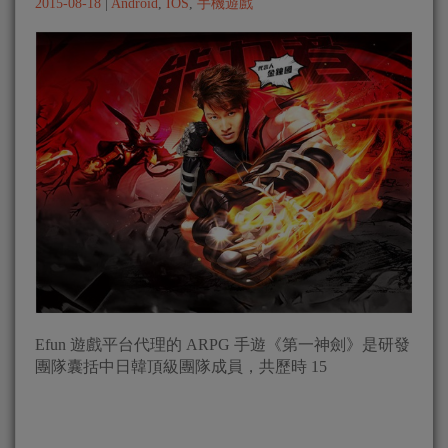
2015-08-18
|
Android
,
IOS
,
手機遊戲
Efun 遊戲平台代理的 ARPG 手遊《第一神劍》是研發
團隊囊括中日韓頂級團隊成員，共歷時 15