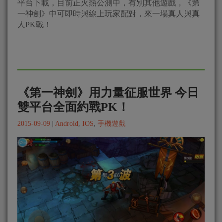
平台下載，目前正火熱公測中，有別其他遊戲，《第
一神劍》中可即時與線上玩家配對，來一場真人與真
人PK戰！
《第一神劍》用力量征服世界 今日
雙平台全面約戰PK！
2015-09-09
|
Android
,
IOS
,
手機遊戲