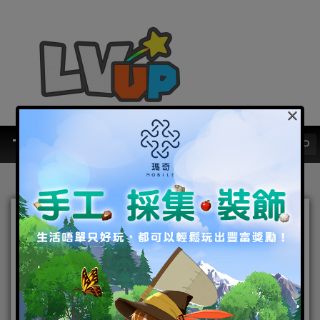
×
第一神劍
《第一神劍》開放「符石系統」新
玩法 改版內容搶先曝光
2015-10-23
|
Android
,
IOS
,
手機遊戲