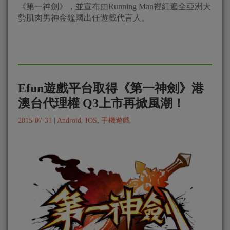
《第一神劍》，並宣布由Running Man裡紅遍全亞洲大
勢肌肉男神金鐘國出任遊戲代言人。
Efun遊戲平台取得《第一神劍》港
澳台代理權 Q3上市再掀風潮！
2015-07-31
|
Android
,
IOS
,
手機遊戲