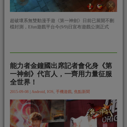
超破壞系無雙動漫手遊《第一神劍》日前已展開不刪
檔封測，Efun遊戲平台今(9/9)日宣布遊戲公測正式
能力者金鐘國出席記者會化身《第
一神劍》代言人，一齊用力量征服
全世界！
2015-09-08
|
Android
,
IOS
,
手機遊戲
,
焦點新聞