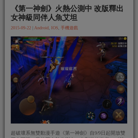
《第一神劍》火熱公測中 改版釋出
女神級同伴人魚艾坦
2015-09-22
|
Android
,
IOS
,
手機遊戲
超破壞系無雙動漫手遊《第一神劍》自9/9日起開放雙