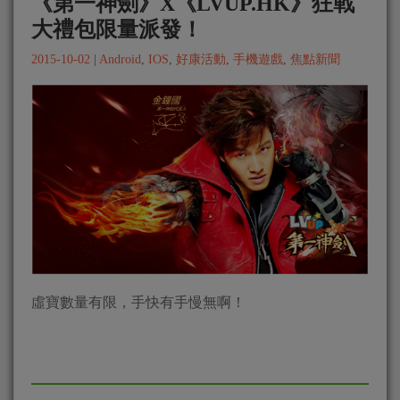
《第一神劍》X《LVUP.HK》狂戰
大禮包限量派發！
2015-10-02
|
Android
,
IOS
,
好康活動
,
手機遊戲
,
焦點新聞
虛寶數量有限，手快有手慢無啊！