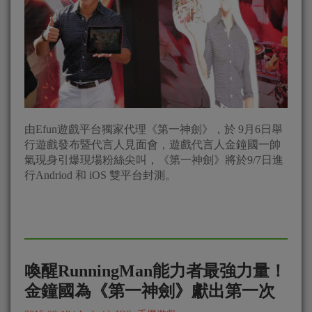
由Efun遊戲平台獨家代理《第一神劍》，於 9月6日舉
行遊戲發布暨代言人見面會，遊戲代言人金鐘國一帥
氣現身引爆現場粉絲尖叫，《第一神劍》將於9/7日進
行Andriod 和 iOS 雙平台封測。
喚醒RunningMan能力者最強力量！
金鐘國為《第一神劍》獻出第一次