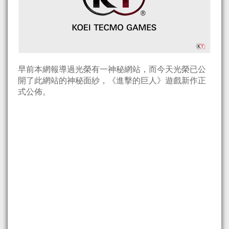
早前本網報導過光榮有一神秘網站，而今天光榮已公
開了此網站的神秘面紗，《進擊的巨人》遊戲新作正
式公佈。