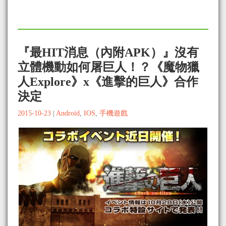
『最HIT消息（內附APK）』沒有
立體機動如何屠巨人！？《魔物獵
人Explore》x《進擊的巨人》合作
決定
2015-10-23
|
Android
,
IOS
,
手機遊戲