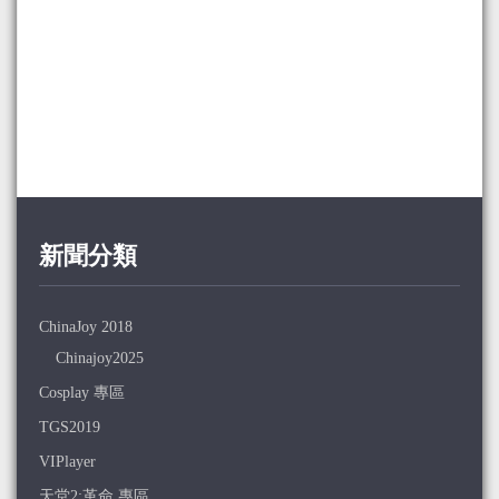
新聞分類
ChinaJoy 2018
Chinajoy2025
Cosplay 專區
TGS2019
VIPlayer
天堂2:革命 專區