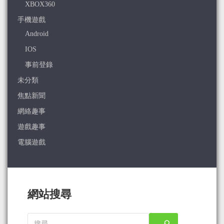
XBOX360
手機遊戲
Android
IOS
事前登錄
未分類
焦點新聞
網絡趣事
遊戲趣事
電腦遊戲
網站搜尋