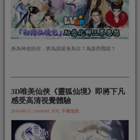
身為神使的你，將為誰挺身為出？為誰而戰呢？
3D唯美仙俠《靈狐仙境》即將下凡
感受高清視覺體驗
2016-06-21
|
Android
,
IOS
,
手機遊戲