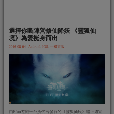
選擇你嘅陣營修仙降妖 《靈狐仙
境》為愛挺身而出
2016-08-04
|
Android
,
IOS
,
手機遊戲
由Efun遊戲平台所代言發行的《靈狐仙境》繼上週宣