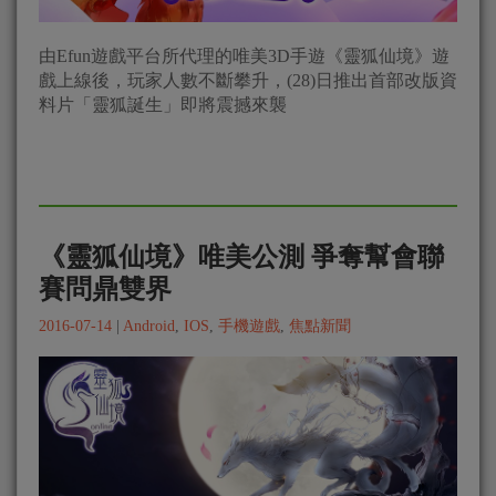
由Efun遊戲平台所代理的唯美3D手遊《靈狐仙境》遊
戲上線後，玩家人數不斷攀升，(28)日推出首部改版資
料片「靈狐誕生」即將震撼來襲
《靈狐仙境》唯美公測 爭奪幫會聯
賽問鼎雙界
2016-07-14
|
Android
,
IOS
,
手機遊戲
,
焦點新聞