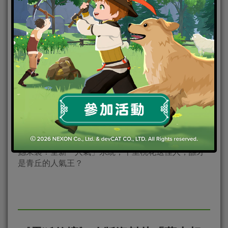
由Efun遊戲平台所代理的3D唯美手遊《靈狐仙境》推
出改版改版資料片「三生三世月桂情」於今日(9日)震
撼來襲！全新「人氣」系統，十里桃花送佳人，誰才
是青丘的人氣王？