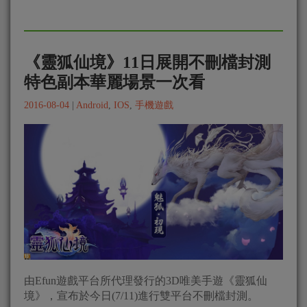
《靈狐仙境》11日展開不刪檔封測
特色副本華麗場景一次看
2016-08-04
|
Android
,
IOS
,
手機遊戲
由Efun遊戲平台所代理發行的3D唯美手遊《靈狐仙
境》，宣布於今日(7/11)進行雙平台不刪檔封測。