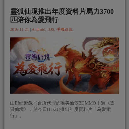
靈狐仙境推出年度資料片馬力3700
匹陪你為愛飛行
2016-11-21
|
Android
,
IOS
,
手機遊戲
由Efun遊戲平台所代理的唯美仙俠3DMMO手遊《靈
狐仙境》，於今日(11/21)推出年度資料片「為愛飛
行」。