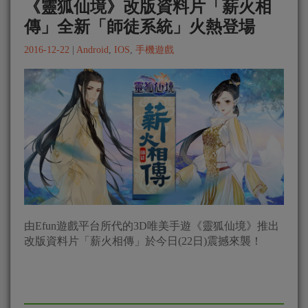
《靈狐仙境》改版資料片「薪火相
傳」全新「師徒系統」火熱登場
2016-12-22
|
Android
,
IOS
,
手機遊戲
由Efun遊戲平台所代的3D唯美手遊《靈狐仙境》推出
改版資料片「薪火相傳」於今日(22日)震撼來襲！