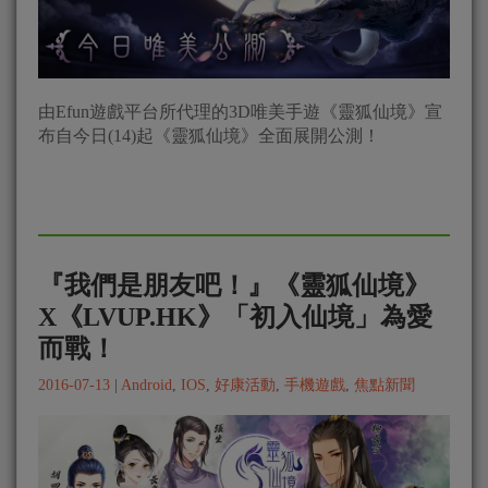
由Efun遊戲平台所代理的3D唯美手遊《靈狐仙境》宣
布自今日(14)起《靈狐仙境》全面展開公測！
『我們是朋友吧！』《靈狐仙境》
X《LVUP.HK》「初入仙境」為愛
而戰！
2016-07-13
|
Android
,
IOS
,
好康活動
,
手機遊戲
,
焦點新聞