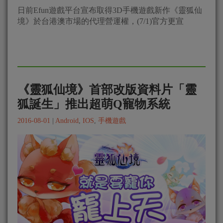
日前Efun遊戲平台宣布取得3D手機遊戲新作《靈狐仙
境》於台港澳市場的代理營運權，(7/1)官方更宣
《靈狐仙境》首部改版資料片「靈
狐誕生」推出超萌Q寵物系統
2016-08-01
|
Android
,
IOS
,
手機遊戲