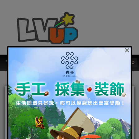
×
靈狐仙境
《靈狐仙境》改版資料片「三生三
世月桂情」 全新「人氣」系統開啟
2017-03-09
|
Android
,
IOS
,
手機遊戲
,
焦點新聞