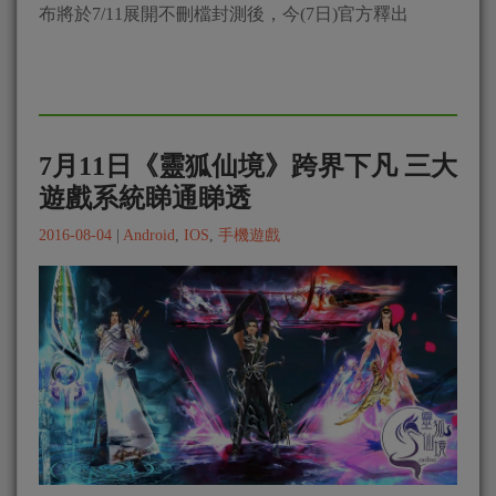
布將於7/11展開不刪檔封測後，今(7日)官方釋出
7月11日《靈狐仙境》跨界下凡 三大
遊戲系統睇通睇透
2016-08-04
|
Android
,
IOS
,
手機遊戲