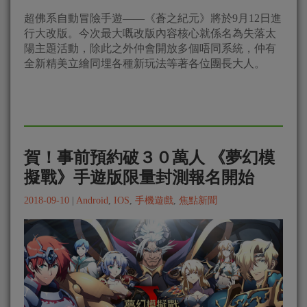
超佛系自動冒險手遊——《蒼之紀元》將於9月12日進
行大改版。今次最大嘅改版內容核心就係名為失落太
陽主題活動，除此之外仲會開放多個唔同系統，仲有
全新精美立繪同埋各種新玩法等著各位團長大人。
賀！事前預約破３０萬人 《夢幻模
擬戰》手遊版限量封測報名開始
2018-09-10
|
Android
,
IOS
,
手機遊戲
,
焦點新聞