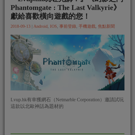
Phantomgate : The Last Valkyrie》
獻給喜歡橫向遊戲的您！
2018-09-13
|
Android
,
IOS
,
事前登錄
,
手機遊戲
,
焦點新聞
Lvup.hk有幸獲網石（Netmarble Corporation）邀請試玩
這款以北歐神話為題材的