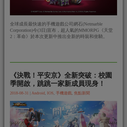
全球成長最快速的手機遊戲公司網石(Netmarble
Corporation)今(3日)宣布，超人氣的MMORPG《天堂
2：革命》於本次更新中推出全新的時裝和坐騎。
《決戰！平安京》全新突破：校園
季開啟，跳跳一家新成員現身！
2018-08-31
|
Android
,
IOS
,
手機遊戲
,
焦點新聞