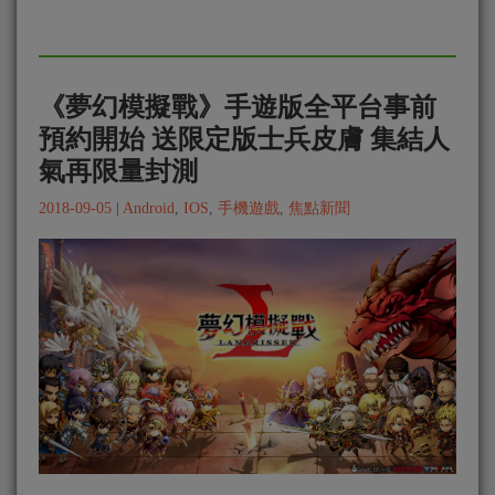
《夢幻模擬戰》手遊版全平台事前
預約開始 送限定版士兵皮膚 集結人
氣再限量封測
2018-09-05
|
Android
,
IOS
,
手機遊戲
,
焦點新聞