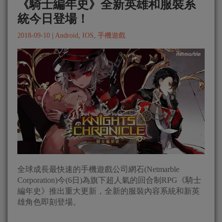
《騎士編年史》全新英雄和服裝系
統今日登場！
2018-09-10
|
Android
,
IOS
,
手機遊戲
全球成長最快速的手機遊戲公司網石(Netmarble
Corporation)今(6日)為旗下超人氣的回合制RPG《騎士
編年史》推出重大更新，全新的服裝內容系統和新英
雄角色即刻登場。