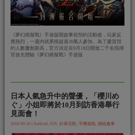
《夢幻模擬戰》手遊版開啟事前預約活動後，玩家反
應熱烈，一週內就累積超過30萬人參加。為了慶賀預
約人數屢創新高，官方決定在9月18日開放二千名指揮
官搶先體驗《夢幻模擬戰》手遊版
日本人氣急升中的聲優，「櫻川め
ぐ」小姐即將於10月到訪香港舉行
見面會！
2018-09-10
|
Android
,
IOS
,
好康活動
,
手機遊戲
,
網絡趣事