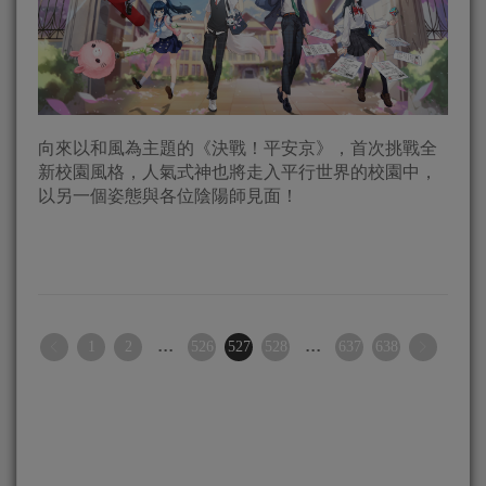
向來以和風為主題的《決戰！平安京》，首次挑戰全
新校園風格，人氣式神也將走入平行世界的校園中，
以另一個姿態與各位陰陽師見面！
...
...
1
2
526
527
528
637
638