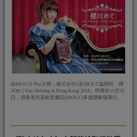
由MIACO Plus主辦，株式会社S及HKICC協辦的「櫻
川めぐFan Meeting in Hong Kong 2018」即將於10月20
日，假香港兆基創意書院(HKICC)多媒體劇場舉行。