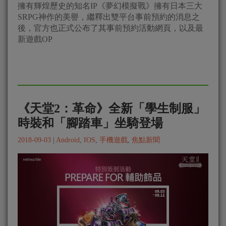
擁有輝煌歷史的知名IP《夢幻模擬戰》擁有日本三大
SRPG神作的美譽，繼釋出雙平台事前預約的消息之
後，官方也正式公布了其事前預約活動網頁，以及最
新遊戲OP
《天堂2：革命》全新「學生制服」
時裝和「腳踏車」坐騎登場
2018-09-03
|
Android
,
IOS
,
手機遊戲
,
焦點新聞