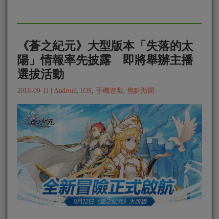
《蒼之紀元》大型版本「失落的太
陽」情報率先披露 即將舉辦主播
選拔活動
2018-09-11
|
Android
,
IOS
,
手機遊戲
,
焦點新聞