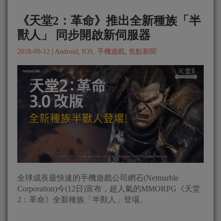
《天堂2：革命》推出全新種族「半
獸人」 同步開啟新伺服器
2018-09-12
|
Android
,
IOS
,
手機遊戲
,
焦點新聞
全球成長最快速的手機遊戲公司網石(Netmarble
Corporation)今(12日)宣布，超人氣的MMORPG《天堂
2：革命》全新種族「半獸人」登場。