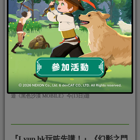
2018-09-14
|
Android
,
IOS
,
手機遊戲
,
焦點新聞
韓國知名開發商PEARL ABYSS旗下多人MMORPG手
遊《黑色沙漠 MOBILE》今(13日)遊
『Lvup.hk玩咗先講！』《幻影之門